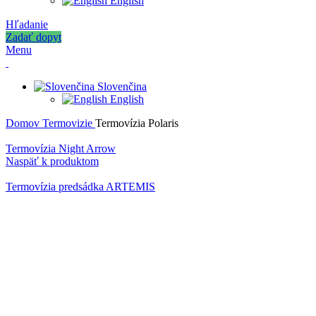
English
Hľadanie
Zadať dopyt
Menu
Slovenčina
English
Domov
Termovizie
Termovízia Polaris
Termovízia Night Arrow
Naspäť k produktom
Termovízia predsádka ARTEMIS