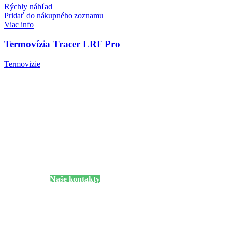
Rýchly náhľad
Pridať do nákupného zoznamu
Viac info
Termovízia Tracer LRF Pro
Termovizie
Potrebujete poradiť s výberom?
Ak si neviete vybrať alebo vás niečo zaujíma neváhajte nás kontaktovať
Naše kontakty