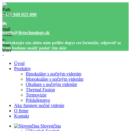
+421 949 825 090
nortis@jlvtechnology.sk
Kontaktujte nás alebo nám pošlite dopyt cez formulár, odpoveď sa
Vám budeme snažiť poslať čím skôr
Úvod
Produkty
Binokuláre s nočným videním
Monokuláre s nočným videním
Okuliare s nočným videním
Thermal Fusion
Termovizie
Príslušenstvo
Ako funguje nočné videnie
O firme
Kontakt
Slovenčina