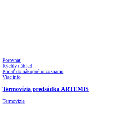
Porovnať
Rýchly náhľad
Pridať do nákupného zoznamu
Viac info
Termovízia predsádka ARTEMIS
Termovizie