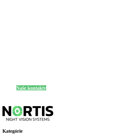
Potrebujete poradiť s
výberom?
Ak si neviete vybrať alebo vás niečo zaujíma
neváhajte nás kontaktovať
Naše kontakty
Kategórie