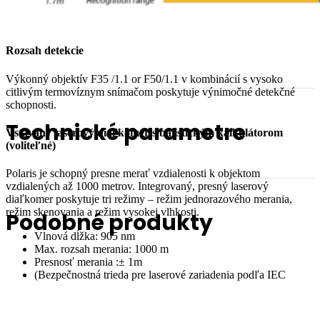
Rozsah detekcie
Výkonný objektív F35 /1.1 or F50/1.1 v kombinácií s vysoko
citlivým termovíznym snímačom poskytuje výnimočné detekčné
schopnosti.
Technické parametre
Vstavaný laserový diaľkomer s balistickým kalkulátorom
(voliteľné)
Polaris je schopný presne merať vzdialenosti k objektom
vzdialených až 1000 metrov. Integrovaný, presný laserový
diaľkomer poskytuje tri režimy – režim jednorazového merania,
režim skenovania a režim vysokej vlhkosti.
Podobné produkty
Vlnová dĺžka: 905 nm
Max. rozsah merania: 1000 m
Presnosť merania :± 1m
(Bezpečnostná trieda pre laserové zariadenia podľa IEC
60825-1:2014: 1)