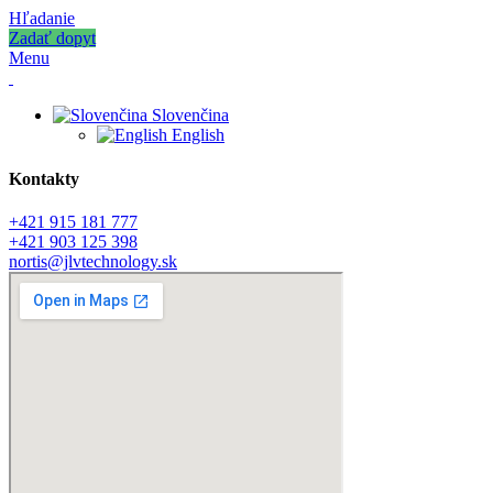
Hľadanie
Zadať dopyt
Menu
Slovenčina
English
Kontakty
+421 915 181 777
+421 903 125 398
nortis@jlvtechnology.sk