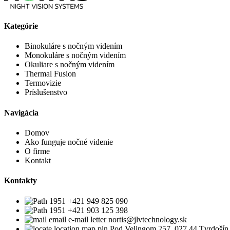
Kategórie
Binokuláre s nočným videním
Monokuláre s nočným videním
Okuliare s nočným videním
Thermal Fusion
Termovizie
Príslušenstvo
Navigácia
Domov
Ako funguje nočné videnie
O firme
Kontakt
Kontakty
+421 949 825 090
+421 903 125 398
nortis@jlvtechnology.sk
Pod Velingom 257, 027 44 Tvrdošín