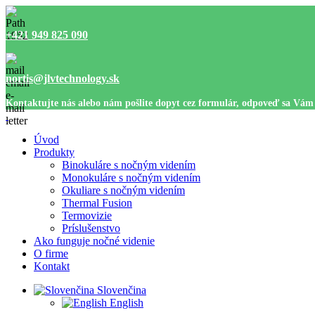
+421 949 825 090
nortis@jlvtechnology.sk
Kontaktujte nás alebo nám pošlite dopyt cez formulár, odpoveď sa Vám
Úvod
Produkty
Binokuláre s nočným videním
Monokuláre s nočným videním
Okuliare s nočným videním
Thermal Fusion
Termovizie
Príslušenstvo
Ako funguje nočné videnie
O firme
Kontakt
Slovenčina
English